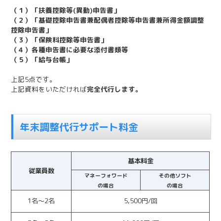
（１）「扶養控除等(異動)申告書」
（２）「基礎控除申告書兼配偶者控除等申告書兼所得金額調整
控除申告書」
（３）「保険料控除等申告書」
（４）各種申告書に必要な添付書類等
（５）「給与台帳」
上記5点です。
上記資料をいただければ
完全代行します。
年末調整代行サポート料金
基本料金
従業員数
マネーフォワード
その他ソフト
の場合
の場合
1名～2名
5,500円/回