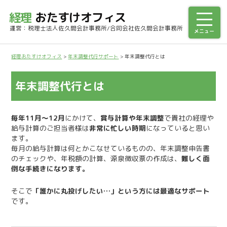
経理
おたすけオフィス
運営：税理士法人佐久間会計事務所/合同会社佐久間会計事務所
経理おたすけオフィス
>
年末調整代行サポート
>
年末調整代行とは
年末調整代行とは
毎年11月～12月
にかけて、
賞与計算や年末調整
で貴社の経理や
給与計算のご担当者様は
非常に忙しい時期
になっていると思い
ます。
毎月の給与計算は何とかこなせているものの、年末調整申告書
のチェックや、年税額の計算、源泉徴収票の作成は、
難しく面
倒な手続きになります。
そこで
「誰かに丸投げしたい…」という方には最適なサポート
です。